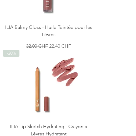
ILIA Balmy Gloss - Huile Teintée pour les
Lèvres
Prix original
Prix promotionnel
32.00 CHF
22.40 CHF
-20%
ILIA Lip Sketch Hydrating - Crayon à
Lèvres Hydratant