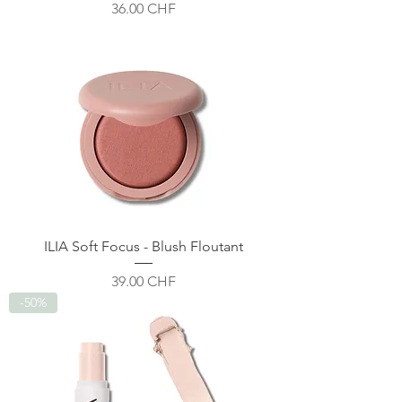
Prix
36.00 CHF
ILIA Soft Focus - Blush Floutant
Prix
39.00 CHF
-50%