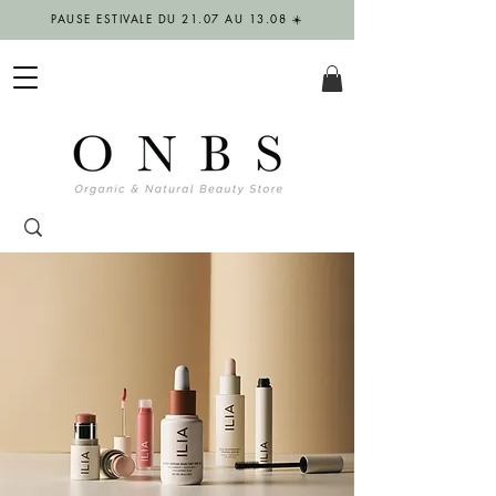
PAUSE ESTIVALE DU 21.07 AU 13.08 ☀️