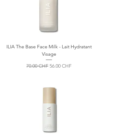
ILIA The Base Face Milk - Lait Hydratant
Visage
Prix original
Prix promotionnel
70.00 CHF
56.00 CHF