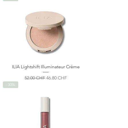
ILIA Lightshift Illuminateur Crème
Prix original
Prix promotionnel
52.00 CHF
46.80 CHF
-30%