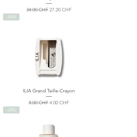
Prix original
Prix promotionnel
34.00 CHF
27.20 CHF
-50%
ILIA Grand Taille-Crayon
Prix original
Prix promotionnel
8.00 CHF
4.00 CHF
-20%