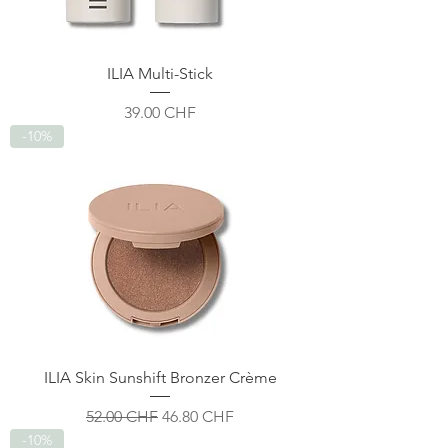
ILIA Multi-Stick
Prix
39.00 CHF
-10%
ILIA Skin Sunshift Bronzer Crème
Prix original
Prix promotionnel
52.00 CHF
46.80 CHF
-10%