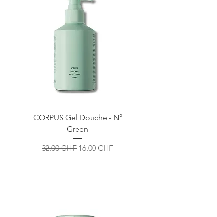
CORPUS Gel Douche - N°
Green
Prix original
Prix promotionnel
32.00 CHF
16.00 CHF