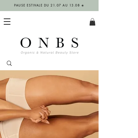
PAUSE ESTIVALE DU 21.07 AU 13.08 ☀️