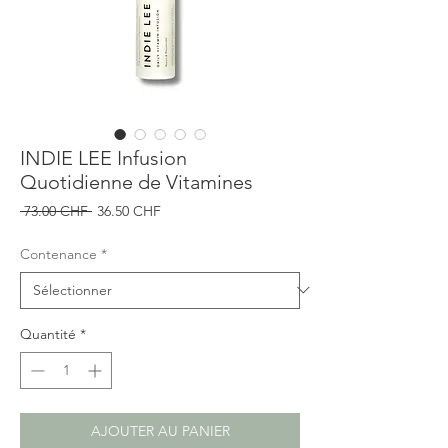
INDIE LEE Infusion
Quotidienne de Vitamines
Prix
Prix
 73.00 CHF 
36.50 CHF
original
promotionnel
Contenance
*
Quantité
*
AJOUTER AU PANIER