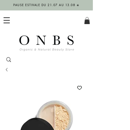
PAUSE ESTIVALE DU 21.07 AU 13.08 ☀️