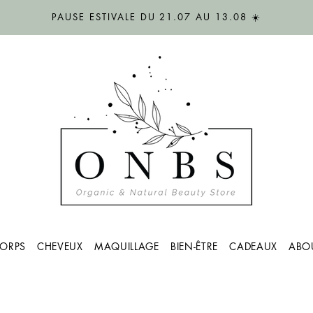
PAUSE ESTIVALE DU 21.07 AU 13.08 ☀️
ORPS
CHEVEUX
MAQUILLAGE
BIEN-ÊTRE
CADEAUX
ABO