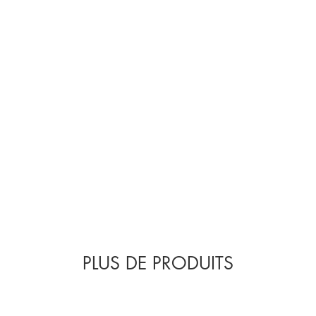
EAU FLORALE CAM
Soulage, revitalise et
PLUS DE PRODUITS