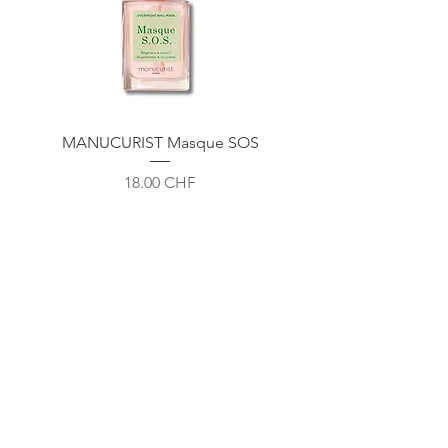
Contenance : 10 gr
MANUCURIST Masque SOS
ENDRO Huile Sèche Sub
Prix
18.00 CHF