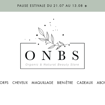
PAUSE ESTIVALE DU 21.07 AU 13.08 ☀️
ORPS
CHEVEUX
MAQUILLAGE
BIEN-ÊTRE
CADEAUX
ABO