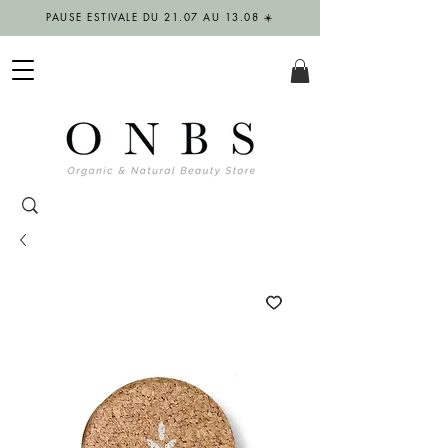
PAUSE ESTIVALE DU 21.07 AU 13.08 ☀️