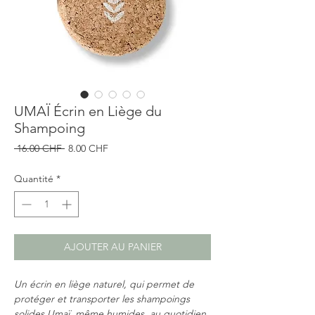
UMAÏ Écrin en Liège du
Shampoing
Prix
Prix
 16.00 CHF 
8.00 CHF
original
promotionnel
Quantité
*
AJOUTER AU PANIER
Un écrin en liège naturel, qui permet de
protéger et transporter les shampoings
solides Umaï, même humides,
au quotidien