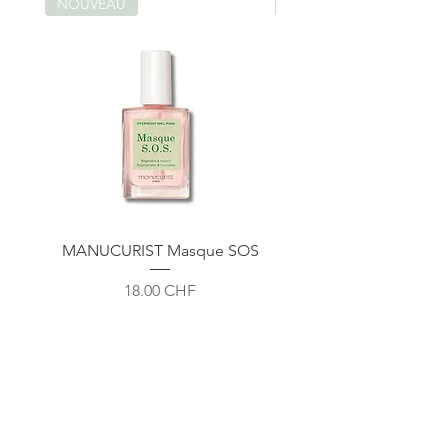
protégeant.
NOUVEAU
NOUVEAU
100% NATUREL | BIODÉGRADABLE
MANUCURIST Masque SOS
ENDRO Huile Sèche Sub
Prix
18.00 CHF