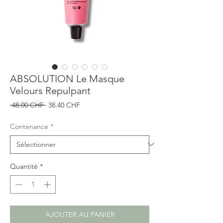
ABSOLUTION Le Masque
Velours Repulpant
Prix
Prix
 48.00 CHF 
38.40 CHF
original
promotionnel
Contenance
*
Quantité
*
AJOUTER AU PANIER