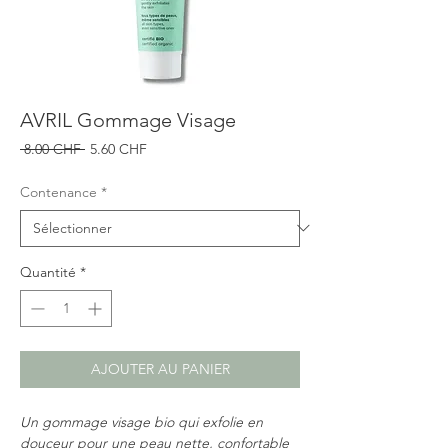
AVRIL Gommage Visage
Prix
Prix
 8.00 CHF 
5.60 CHF
original
promotionnel
Contenance
*
Quantité
*
AJOUTER AU PANIER
Un gommage visage bio qui exfolie en
douceur pour une peau nette, confortable