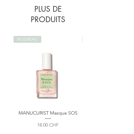
97% NATUREL
| 10% BIO
| VEGAN
PLUS DE
PRODUITS
NOUVEAU
NOUVEAU
MANUCURIST Masque SOS
ENDRO Huile Sèche Sub
Prix
18.00 CHF