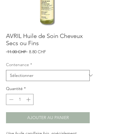
AVRIL Huile de Soin Cheveux
Secs ou Fins
Prix
Prix
 11.00 CHF 
8.80 CHF
original
promotionnel
Contenance
*
Quantité
*
AJOUTER AU PANIER
Une huile capillaire bio, spécialement