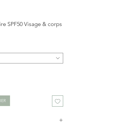
aire SPF50 Visage & corps
Prix
promotionnel
IER