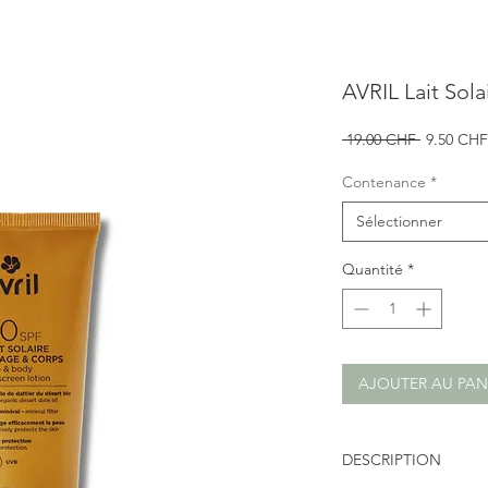
AVRIL Lait Sol
Prix
 19.00 CHF 
9.50 CHF
original
Contenance
*
Sélectionner
Quantité
*
AJOUTER AU PAN
DESCRIPTION