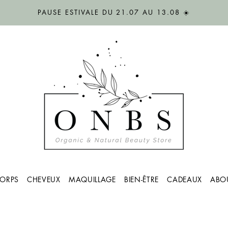
PAUSE ESTIVALE DU 21.07 AU 13.08 ☀️
ORPS
CHEVEUX
MAQUILLAGE
BIEN-ÊTRE
CADEAUX
ABO