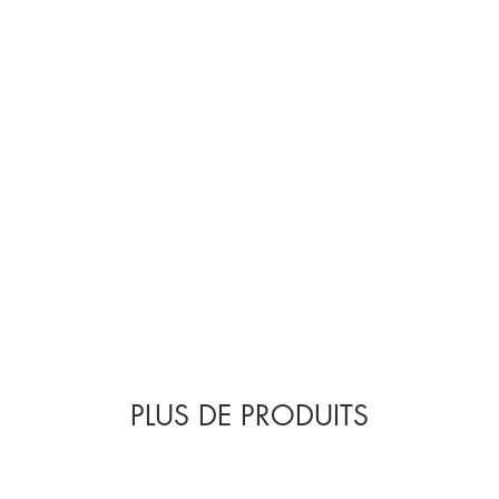
Emballage entièreme
minimum 14% de mati
PLUS DE PRODUITS