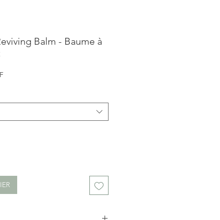
Reviving Balm - Baume à
t
Prix
F
promotionnel
IER