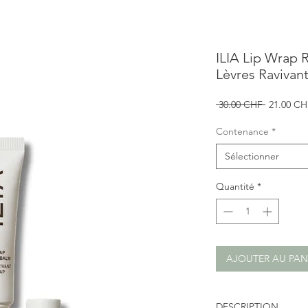
ILIA Lip Wrap 
Lèvres Ravivan
Prix
 30.00 CHF 
21.00 CH
original
Contenance
*
Sélectionner
Quantité
*
AJOUTER AU PAN
DESCRIPTION