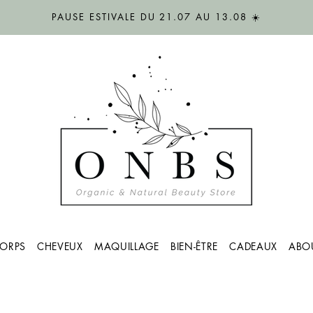
PAUSE ESTIVALE DU 21.07 AU 13.08 ☀️
ORPS
CHEVEUX
MAQUILLAGE
BIEN-ÊTRE
CADEAUX
ABO