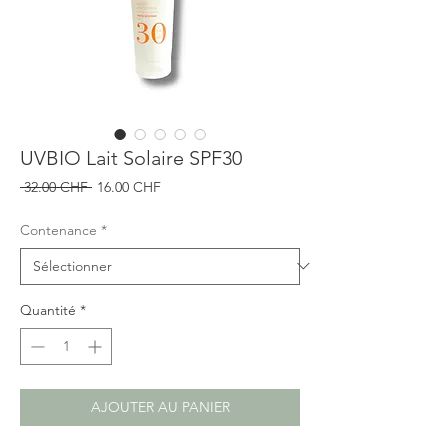
UVBIO Lait Solaire SPF30
Prix
Prix
 32.00 CHF 
16.00 CHF
original
promotionnel
Contenance
*
Quantité
*
AJOUTER AU PANIER