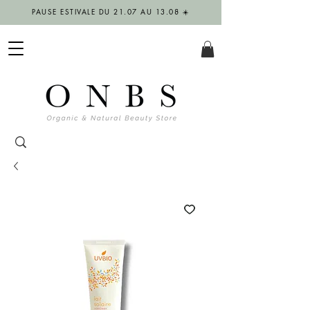
PAUSE ESTIVALE DU 21.07 AU 13.08 ☀️