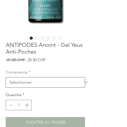
ANTIPODES Anoint - Gel Yeux
Anti-Poches
Prix
Prix
 41.00 CHF 
20.50 CHF
original
promotionnel
Contenance
*
Quantité
*
AJOUTER AU PANIER