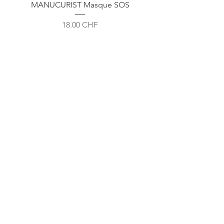
MANUCURIST Masque SOS
ENDRO Huile Sèche Sub
Prix
18.00 CHF