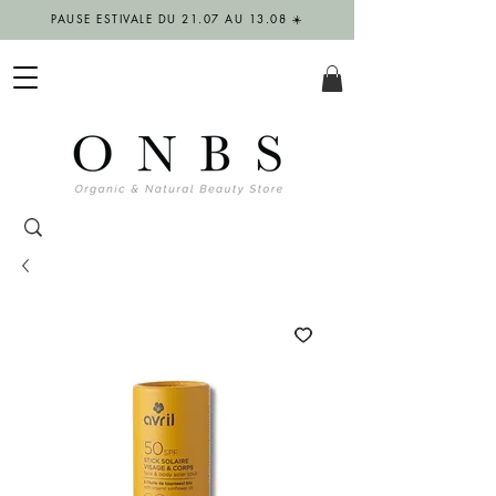
PAUSE ESTIVALE DU 21.07 AU 13.08 ☀️