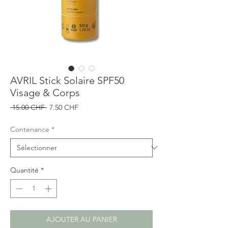
AVRIL Stick Solaire SPF50
Visage & Corps
Prix
Prix
 15.00 CHF 
7.50 CHF
original
promotionnel
Contenance
*
Quantité
*
AJOUTER AU PANIER