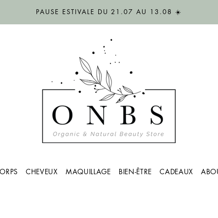
PAUSE ESTIVALE DU 21.07 AU 13.08 ☀️
ORPS
CHEVEUX
MAQUILLAGE
BIEN-ÊTRE
CADEAUX
ABO