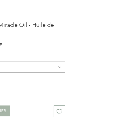
racle Oil - Huile de
Prix
F
promotionnel
IER