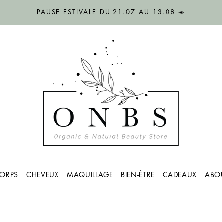
PAUSE ESTIVALE DU 21.07 AU 13.08 ☀️
ORPS
CHEVEUX
MAQUILLAGE
BIEN-ÊTRE
CADEAUX
ABO