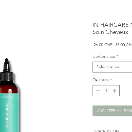
IN HAIRCARE Mi
Soin Cheveux
Prix
 26.00 CHF 
13.00 CH
original
Contenance
*
Sélectionner
Quantité
*
AJOUTER AU PAN
DESCRIPTION