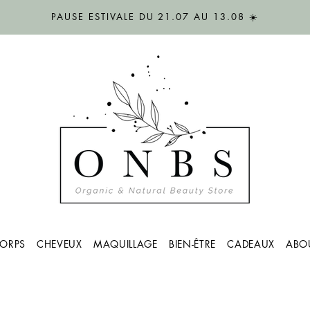
PAUSE ESTIVALE DU 21.07 AU 13.08 ☀️
ORPS
CHEVEUX
MAQUILLAGE
BIEN-ÊTRE
CADEAUX
ABO