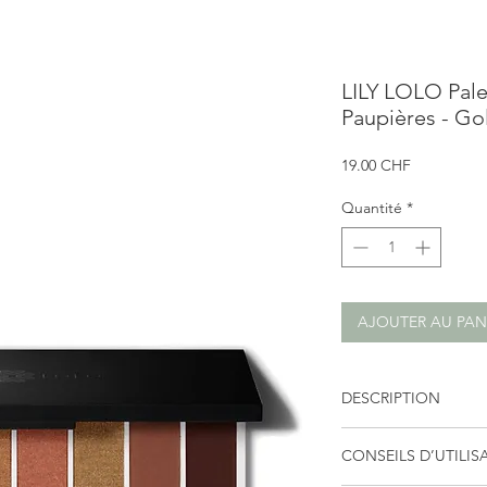
LILY LOLO Pal
Paupières - Go
Prix
19.00 CHF
Quantité
*
AJOUTER AU PAN
DESCRIPTION
La Palette
Golden Ho
CONSEILS D’UTILIS
ombres à paupières in
rêveuse des couchers 