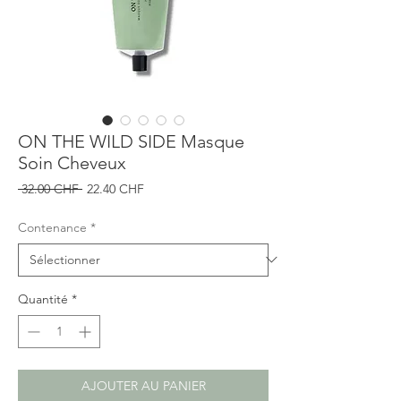
ON THE WILD SIDE Masque
Soin Cheveux
Prix
Prix
 32.00 CHF 
22.40 CHF
original
promotionnel
Contenance
*
Quantité
*
AJOUTER AU PANIER